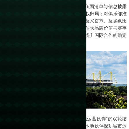
落地路径上，“合规优先”是底线。应建立负面清单与信息披露
机制，明晰股权比例、红利分配与知识产权归属；对俱乐部准
入、薪酬帽与青训比例作出硬约束，配套反兴奋剂、反操纵比
赛的独立审查。
依法合规
不是束缚，而是放大品牌价值与赛事
实力的杠杆，既降低政策与声誉风险，也提升国际合作的确定
性。
商业模式层面，可采用“赛事IP公司+本地运营伙伴”的双轮结
构：IP公司负责赛制、转播与数据资产，本地伙伴深耕城市运