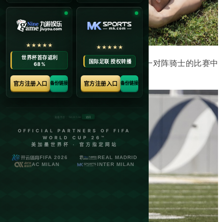
快船好起来了？Haynes：伦纳德将在周一对阵骑士的比赛中
复出