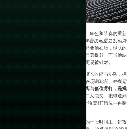
从主题看，本场的关键词是“复位”：阵容、角色和节奏的重新
归位。对泰伦·卢而言，
伦纳德的健康意味着快船重新找回两
端的基准线
。过去两个赛季的样本显示，只要他在场，球队的
半场执行、单防换防、关键回合得分都有显著提升；而当他缺
阵，哈登需要承担过量组织与终结，体系更易被针对。
对阵克里夫兰骑士，检验标准清晰。骑士擅长收缩与协防，拥
有稳定的护筐与侧翼延误，
这会逼迫快船在弱侧轮转、外线定
点和短顺分球上保持耐心
。
伦纳德的中距离与低位背打，是撬
动骑士阵地防守的“解锁器”
：他可以吸引二人包夹，把球送到
底角射手（如诺曼·鲍威尔），或与詹姆斯·哈登打“错位—再制
造错位”的二次进攻链。
从实战案例复盘，快船在伦纳德健康出战的一段时间里，进攻